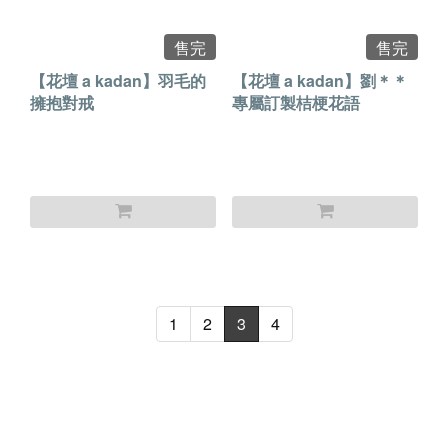
售完
售完
【花壇 a kadan】羽毛的
【花壇 a kadan】劉＊＊
擁抱對戒
專屬訂製桔梗花語
1
2
3
4