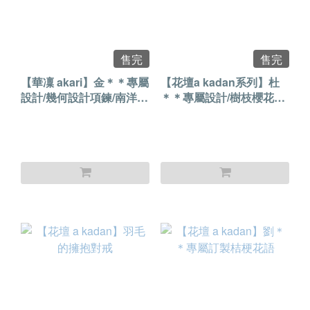
售完
售完
【華凜 akari】金＊＊專屬
【花壇a kadan系列】杜
設計/幾何設計項鍊/南洋珍
＊＊專屬設計/樹枝櫻花耳
珠
夾