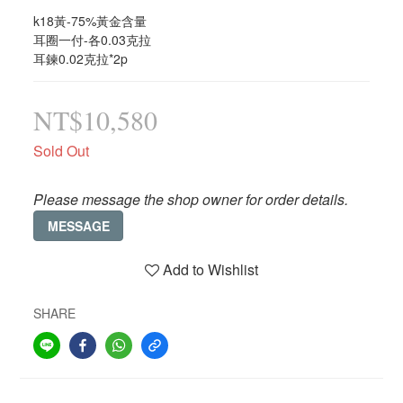
k18黃-75%黃金含量
耳圈一付-各0.03克拉
耳鍊0.02克拉*2p
NT$10,580
Sold Out
Please message the shop owner for order details.
MESSAGE
Add to Wishlist
SHARE