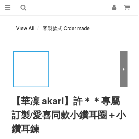
View All
客製款式 Order made
【華凜 akari】許＊＊專屬
訂製/愛喜同款小鑽耳圈＋小
鑽耳鍊