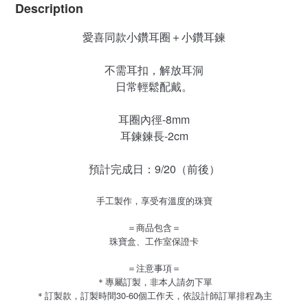
Description
愛喜同款小鑽耳圈＋小鑽耳鍊
不需耳扣，解放耳洞
日常輕鬆配戴。
耳圈內徑-8mm
耳鍊鍊長-2cm
預計完成日：9/20（前後）
手工製作，享受有溫度的珠寶
＝商品包含＝
珠寶盒、工作室保證卡
＝注意事項＝
＊專屬訂製，非本人請勿下單
＊訂製款，訂製時間
30-60
個工作天，依設計師訂單排程為主