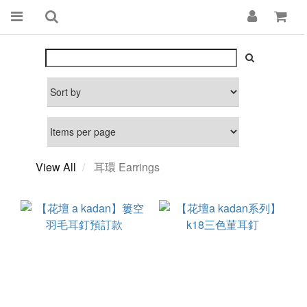
View All
耳環 Earrings