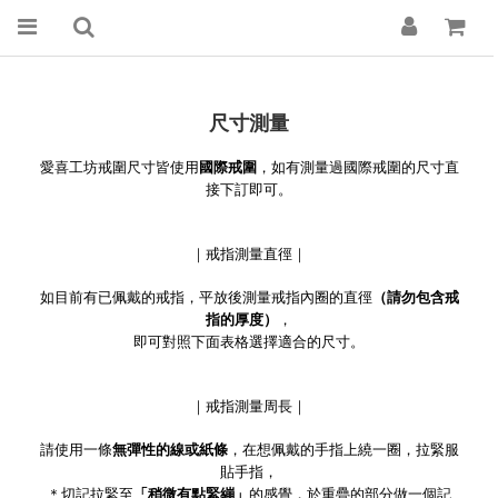
尺寸測量
愛喜工坊戒圍尺寸皆使用
國際戒圍
，如有測量過國際戒圍的尺寸直
接下訂即可。
｜戒指測量直徑｜
如目前有已佩戴的戒指，平放後測量戒指內圈的直徑
（請勿包含戒
指的厚度）
，
即可對照下面表格選擇適合的尺寸。
｜戒指測量周長｜
請使用一條
無彈性的線或紙條
，在想佩戴的手指上繞一圈，拉緊服
貼手指，
＊切記拉緊至
「稍微有點緊繃」
的感覺，於重疊的部分做一個記