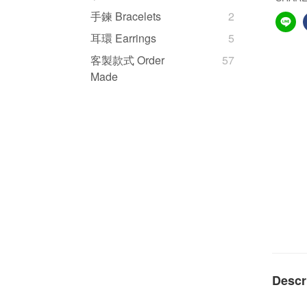
手鍊 Bracelets
2
耳環 Earrings
5
客製款式 Order
57
Made
Descr