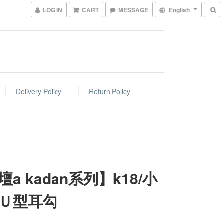
LOG IN
CART
MESSAGE
English
Delivery Policy
Return Policy
a kadan系列】k18/小
Ｕ型耳勾