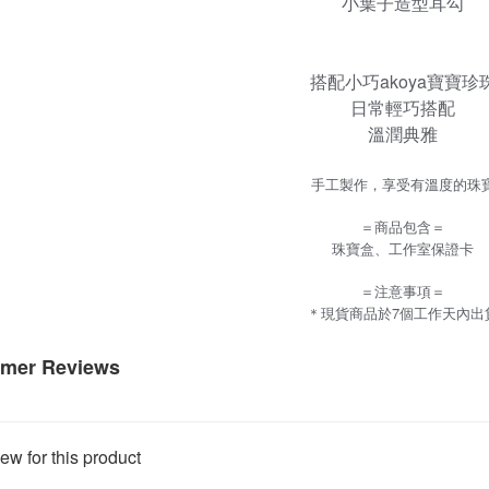
小葉子造型耳勾
搭配小巧akoya寶寶珍
日常輕巧搭配
溫潤典雅
手工製作，享受有溫度的珠
＝商品包含＝
珠寶盒、工作室保證卡
＝注意事項＝
＊現貨商品於
7
個工作天內出
mer Reviews
ew for this product