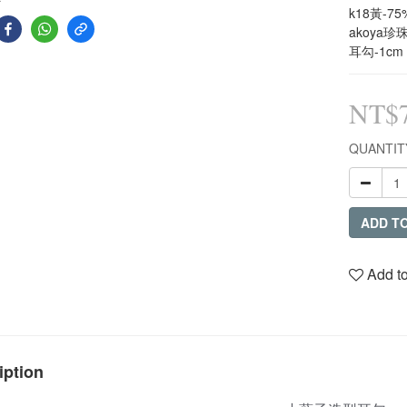
k18黃-7
akoya珍珠
耳勾-1cm
NT$7
QUANTIT
ADD T
Add to
iption