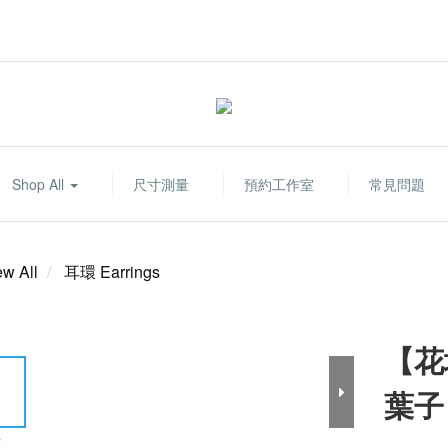
Shop All
尺寸測量
預約工作室
常見問題
ew All
耳環 Earrings
【花壇
葉子
E