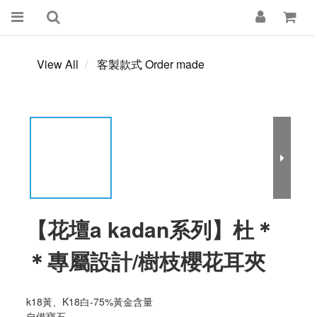
View All
客製款式 Order made
【花壇a kadan系列】杜＊
＊專屬設計/樹枝櫻花耳夾
k18黃、K18白-75%黃金含量
自備寶石