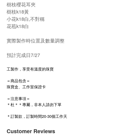
樹枝櫻花耳夾
樹枝k18黃
小花k18白,不對稱
花苞k18白
實際製作時位置及數量調整
預計完成日7/27
工製作，享受有溫度的珠寶
＝商品包含＝
珠寶盒、工作室保證卡
＝注意事項＝
＊杜＊＊專屬，非本人請勿下單
20-30
＊訂製款，訂製時間
個工作天
Customer Reviews