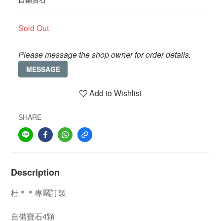
Sold Out
Please message the shop owner for order details.
MESSAGE
Add to Wishlist
SHARE
Description
杜＊＊專屬訂製
自備寶石4顆