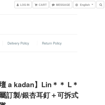
LOG IN
CART
MESSAGE
English
Delivery Policy
Return Policy
 a kadan】Lin＊＊ L＊
屬訂製/銀杏耳釘＋可拆式