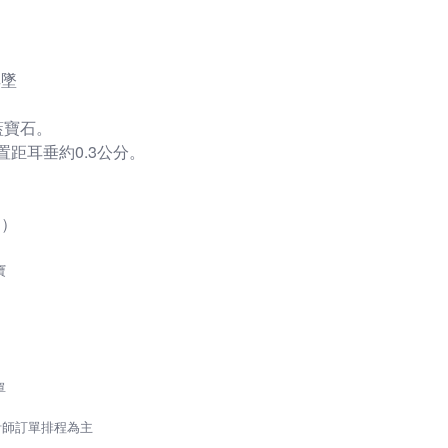
耳墜
藍寶石。
距耳垂約0.3公分。
知）
寶
單
計師訂單排程為主