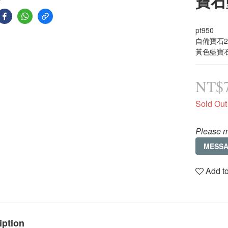
寶石
pt950
自備寶石2顆
黃色藍寶石-
NT$7
Sold Out
Please m
MESS
Add to
iption