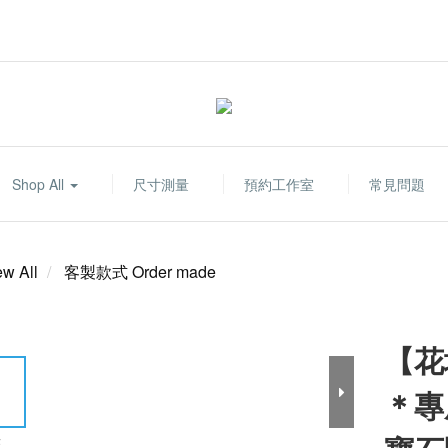
Shop All
尺寸測量
預約工作室
常見問題
ew All
客製款式 Order made
【花壇
＊專
E