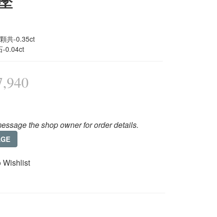
墜
共-0.35ct
0.04ct
,940
essage the shop owner for order details.
AGE
 Wishlist