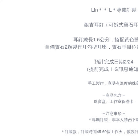
Lin＊＊ L＊專屬訂製
銀杏耳釘＋可拆式寶石
耳釘總長1.5公分，搭配黃色
自備寶石2顆製作耳勾型耳墜，寶石垂掛位置
預計完成日期2/24
（提前完成ＩＧ訊息通
手工製作，享受有溫度的珠
＝商品包含＝
珠寶盒、工作室保證卡
＝注意事項＝
＊專屬訂製，非本人請勿下
45-60
＊訂製款，訂製時間
個工作天，依設