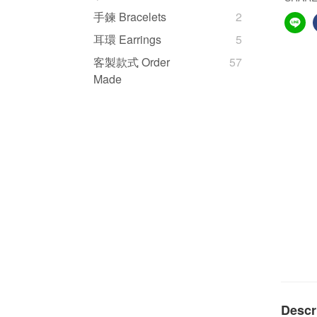
手鍊 Bracelets
2
耳環 Earrings
5
客製款式 Order
57
Made
Descr