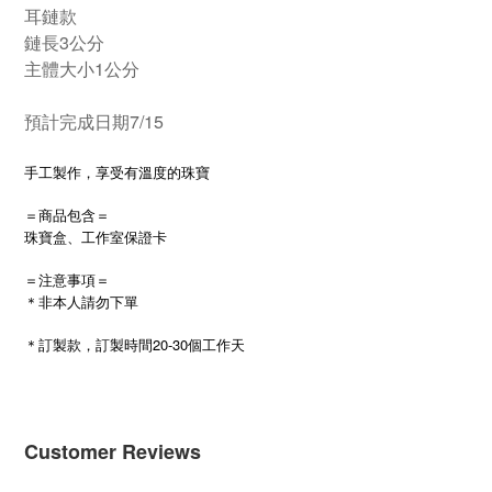
耳鏈款
鏈長3公分
主體大小1公分
預計完成日期7/15
手工製作，享受有溫度的珠寶
＝商品包含＝
珠寶盒、工作室保證卡
＝注意事項＝
＊非本人請勿下單
20-30
＊訂製款，訂製時間
個工作天
Customer Reviews