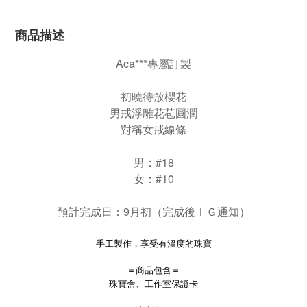
商品描述
Aca***專屬訂製
初曉待放櫻花
男戒浮雕花苞圓潤
對稱女戒線條
男：#18
女：#10
預計完成日：9月初（完成後ＩＧ通知）
手工製作，享受有溫度的珠寶
＝商品包含＝
珠寶盒、工作室保證卡