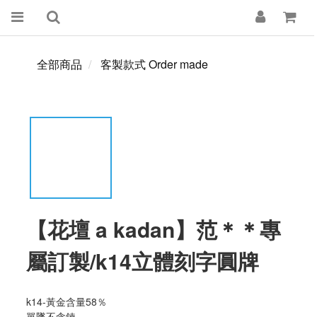
全部商品
客製款式 Order made
【花壇 a kadan】范＊＊專
屬訂製/k14立體刻字圓牌
k14-黃金含量58％
單墜不含鍊