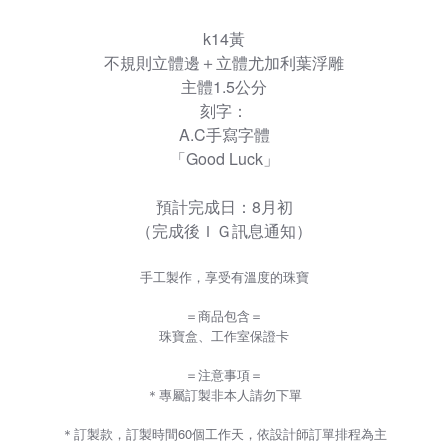
k14黃
不規則立體邊＋立體尤加利葉浮雕
主體1.5公分
刻字：
A.C手寫字體
「Good Luck」
預計完成日：8月初
（完成後ＩＧ訊息通知）
手工製作，享受有溫度的珠寶
＝商品包含＝
珠寶盒、工作室保證卡
＝注意事項＝
＊專屬訂製非本人請勿下單
＊訂製款，訂製時間60個工作天，依設計師訂單排程為主